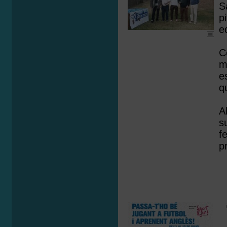
S
p
e
C
m
e
q
A
s
f
p