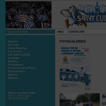
INICI
CONTACTAR
dijous 06.08.2026
FOTOGALERIES
Història
On som?
Junta Directiva
Fes-te soci
XEF SANT CUGAT
Activitats
Notícies
Fotogaleries
Productes de la Penya
Patrocinadors
Agenda
Enllaços
Pericos de Sant Cugat
6
08172 - Sant Cugat
Tel. 93 583 05 39
e