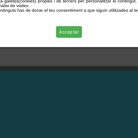
za galetes(cookies) pròpies i de tercers per personalitzar el contingut
àlisi de visites.
ntinguts has de donar el teu consentiment a que siguin utilitzades al te
Acceptar