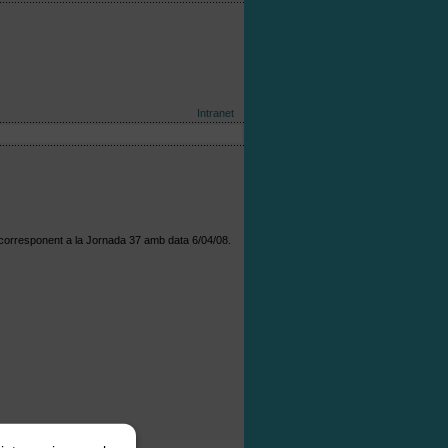
Intranet
 corresponent a la Jornada 37 amb data 6/04/08.