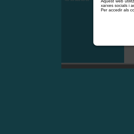
Aquest web utilit
xarxes socials i an
Per accedir als co