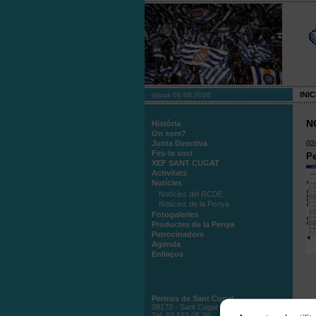
INIC
dijous 06.08.2026
N
Història
On som?
Junta Directiva
02
Fes-te soci
Pe
XEF SANT CUGAT
Activitats
Notícies
Notícies del RCDE
Notícies de la Penya
Fotogaleries
Productes de la Penya
Patrocinadors
Agenda
Enllaços
Pericos de Sant Cugat
08172 - Sant Cugat
Tel. 93 583 05 39