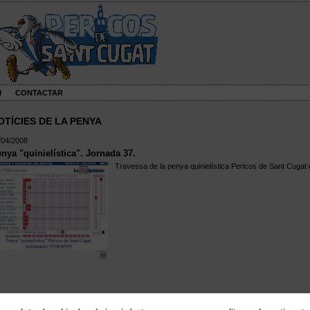
I
CONTACTAR
OTÍCIES DE LA PENYA
/04/2008
nya "quinielística". Jornada 37.
Travessa de la penya quinielística Pericos de Sant Cugat